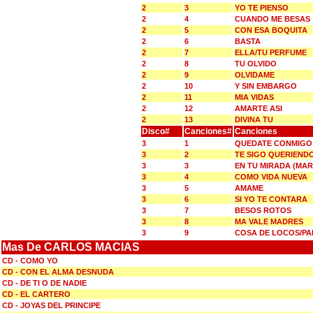
2
3
YO TE PIENSO
2
4
CUANDO ME BESAS
2
5
CON ESA BOQUITA
2
6
BASTA
2
7
ELLA/TU PERFUME
2
8
TU OLVIDO
2
9
OLVIDAME
2
10
Y SIN EMBARGO
2
11
MIA VIDAS
2
12
AMARTE ASI
2
13
DIVINA TU
Disco#
Canciones#
Canciones
3
1
QUEDATE CONMIGO 
3
2
TE SIGO QUERIENDO
3
3
EN TU MIRADA (MAR
3
4
COMO VIDA NUEVA
3
5
AMAME
3
6
SI YO TE CONTARA
3
7
BESOS ROTOS
3
8
MA VALE MADRES
3
9
COSA DE LOCOS/PA
Mas De CARLOS MACIAS
CD - COMO YO
CD - CON EL ALMA DESNUDA
CD - DE TI O DE NADIE
CD - EL CARTERO
CD - JOYAS DEL PRINCIPE