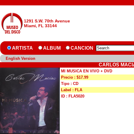
1291 S.W. 70th Avenue
Miami, FL 33144
ARTISTA
ALBUM
CANCION
English Version
CARLOS MACIA
MI MUSICA EN VIVO + DVD
Precio : $17.99
Tipo : CD
Label : FLA
ID : FLA5020