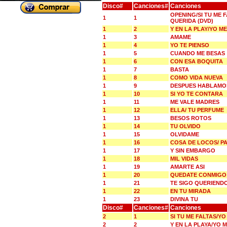
Disco#
Canciones#
Canciones
OPENING/SI TU ME 
1
1
QUERIDA (DVD)
1
2
Y EN LA PLAY/YO 
1
3
AMAME
1
4
YO TE PIENSO
1
5
CUANDO ME BESAS
1
6
CON ESA BOQUITA
1
7
BASTA
1
8
COMO VIDA NUEVA
1
9
DESPUES HABLAMO
1
10
SI YO TE CONTARA
1
11
ME VALE MADRES
1
12
ELLA/ TU PERFUME
1
13
BESOS ROTOS
1
14
TU OLVIDO
1
15
OLVIDAME
1
16
COSA DE LOCOS/ P
1
17
Y SIN EMBARGO
1
18
MIL VIDAS
1
19
AMARTE ASI
1
20
QUEDATE CONMIGO
1
21
TE SIGO QUERIEND
1
22
EN TU MIRADA
1
23
DIVINA TU
Disco#
Canciones#
Canciones
2
1
SI TU ME FALTAS/Y
2
2
Y EN LA PLAYA/YO