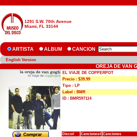
1291 S.W. 70th Avenue
Miami, FL 33144
ARTISTA
ALBUM
CANCION
English Version
OREJA DE VAN G
EL VIAJE DE COPPERPOT
Precio : $39.99
Tipo : LP
Label : BMR
ID : BMR597114
Disco#
Canciones#
Canciones