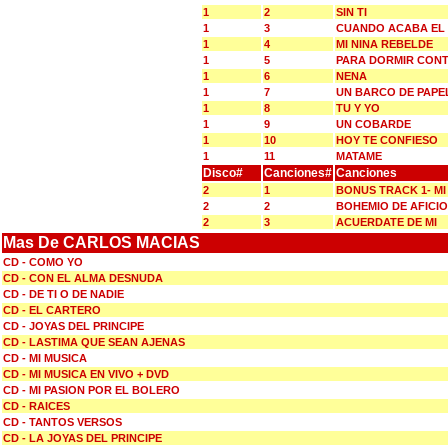
1
2
SIN TI
1
3
CUANDO ACABA EL
1
4
MI NINA REBELDE
1
5
PARA DORMIR CON
1
6
NENA
1
7
UN BARCO DE PAPE
1
8
TU Y YO
1
9
UN COBARDE
1
10
HOY TE CONFIESO
1
11
MATAME
Disco#
Canciones#
Canciones
2
1
BONUS TRACK 1- MI
2
2
BOHEMIO DE AFICI
2
3
ACUERDATE DE MI
Mas De CARLOS MACIAS
CD - COMO YO
CD - CON EL ALMA DESNUDA
CD - DE TI O DE NADIE
CD - EL CARTERO
CD - JOYAS DEL PRINCIPE
CD - LASTIMA QUE SEAN AJENAS
CD - MI MUSICA
CD - MI MUSICA EN VIVO + DVD
CD - MI PASION POR EL BOLERO
CD - RAICES
CD - TANTOS VERSOS
CD - LA JOYAS DEL PRINCIPE