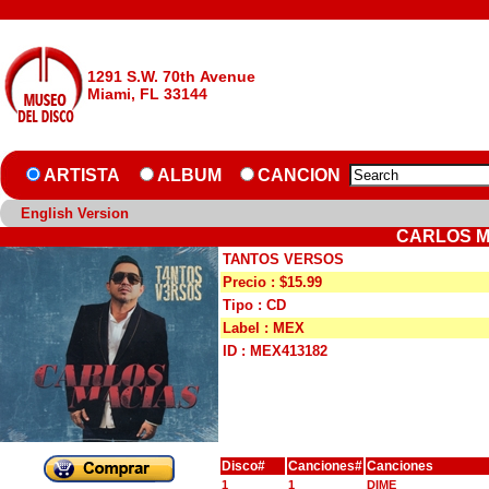
1291 S.W. 70th Avenue
Miami, FL 33144
ARTISTA
ALBUM
CANCION
English Version
CARLOS M
TANTOS VERSOS
Precio : $15.99
Tipo : CD
Label : MEX
ID : MEX413182
Disco#
Canciones#
Canciones
1
1
DIME