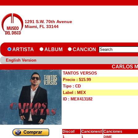
1291 S.W. 70th Avenue
Miami, FL 33144
ARTISTA
ALBUM
CANCION
English Version
CARLOS M
TANTOS VERSOS
Precio : $15.99
Tipo : CD
Label : MEX
ID : MEX413182
Disco#
Canciones#
Canciones
1
1
DIME