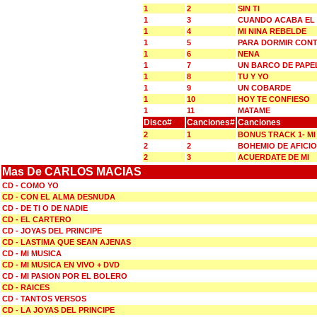
1
2
SIN TI
1
3
CUANDO ACABA EL
1
4
MI NINA REBELDE
1
5
PARA DORMIR CON
1
6
NENA
1
7
UN BARCO DE PAPE
1
8
TU Y YO
1
9
UN COBARDE
1
10
HOY TE CONFIESO
1
11
MATAME
Disco#
Canciones#
Canciones
2
1
BONUS TRACK 1- MI
2
2
BOHEMIO DE AFICI
2
3
ACUERDATE DE MI
Mas De CARLOS MACIAS
CD - COMO YO
CD - CON EL ALMA DESNUDA
CD - DE TI O DE NADIE
CD - EL CARTERO
CD - JOYAS DEL PRINCIPE
CD - LASTIMA QUE SEAN AJENAS
CD - MI MUSICA
CD - MI MUSICA EN VIVO + DVD
CD - MI PASION POR EL BOLERO
CD - RAICES
CD - TANTOS VERSOS
CD - LA JOYAS DEL PRINCIPE