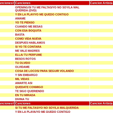
anciones#
Canciones
Cancion Artista
OPENING/SI TU ME FALTAS/YO NO SOY/LA MAL
QUERIDA (DVD)
Y EN LA PLAY/YO ME QUEDO CONTIGO
AMAME
YO TE PIENSO
CUANDO ME BESAS
CON ESA BOQUITA
BASTA
COMO VIDA NUEVA
DESPUES HABLAMOS
SI YO TE CONTARA
ME VALE MADRES
ELLA/ TU PERFUME
BESOS ROTOS
TU OLVIDO
OLVIDAME
COSA DE LOCOS/ PARA SEGUIR VOLANDO
Y SIN EMBARGO
MIL VIDAS
AMARTE ASI
QUEDATE CONMIGO
TE SIGO QUERIENDO
EN TU MIRADA
DIVINA TU
anciones#
Canciones
Cancion Artista
SI TU ME FALTAS/YO NO SOY/LA MALQUERIDA
Y EN LA PLAYA/YO ME QUEDO CONTIGO