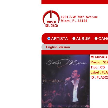
1291 S.W. 70th Avenue
Miami, FL 33144
ARTISTA
ALBUM
CAN
English Version
MI MUSICA
Precio : $1
Tipo : CD
Label : FLA
ID : FLA502