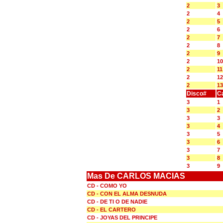
2
3
2
4
2
5
2
6
2
7
2
8
2
9
2
10
2
11
2
12
2
13
Disco#
C
3
1
3
2
3
3
3
4
3
5
3
6
3
7
3
8
3
9
Mas De CARLOS MACIAS
CD - COMO YO
CD - CON EL ALMA DESNUDA
CD - DE TI O DE NADIE
CD - EL CARTERO
CD - JOYAS DEL PRINCIPE