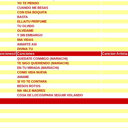
YO TE PIENSO
CUANDO ME BESAS
CON ESA BOQUITA
BASTA
ELLA/TU PERFUME
TU OLVIDO
OLVIDAME
Y SIN EMBARGO
MIA VIDAS
AMARTE ASI
DIVINA TU
anciones#
Canciones
Cancion Artista
QUEDATE CONMIGO (MARIACHI)
TE SIGO QUERIENDO (MARIACHI)
EN TU MIRADA (MARIACHI)
COMO VIDA NUEVA
AMAME
SI YO TE CONTARA
BESOS ROTOS
MA VALE MADRES
COSA DE LOCOS/PARA SEGUIR VOLANDO