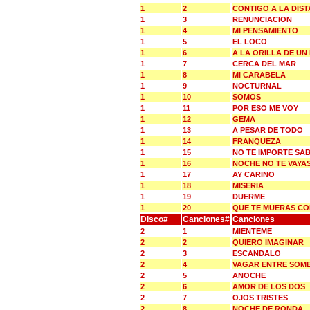
1
2
CONTIGO A LA DIST
1
3
RENUNCIACION
1
4
MI PENSAMIENTO
1
5
EL LOCO
1
6
A LA ORILLA DE UN
1
7
CERCA DEL MAR
1
8
MI CARABELA
1
9
NOCTURNAL
1
10
SOMOS
1
11
POR ESO ME VOY
1
12
GEMA
1
13
A PESAR DE TODO
1
14
FRANQUEZA
1
15
NO TE IMPORTE SA
1
16
NOCHE NO TE VAYA
1
17
AY CARINO
1
18
MISERIA
1
19
DUERME
1
20
QUE TE MUERAS C
Disco#
Canciones#
Canciones
2
1
MIENTEME
2
2
QUIERO IMAGINAR
2
3
ESCANDALO
2
4
VAGAR ENTRE SOM
2
5
ANOCHE
2
6
AMOR DE LOS DOS
2
7
OJOS TRISTES
2
8
NOCHE DE RONDA