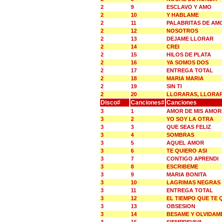
2
9
ESCLAVO Y AMO
2
10
Y HABLAME
2
11
PALABRITAS DE AM
2
12
NOSOTROS
2
13
DEJAME LLORAR
2
14
CREI
2
15
HILOS DE PLATA
2
16
YA SOMOS DOS
2
17
ENTREGA TOTAL
2
18
MARIA MARIA
2
19
SIN TI
2
20
LLORARAS, LLORA
Disco#
Canciones#
Canciones
3
1
AMOR DE MIS AMOR
3
2
YO SOY LA OTRA
3
3
QUE SEAS FELIZ
3
4
SOMBRAS
3
5
AQUEL AMOR
3
6
TE QUIERO ASI
3
7
CONTIGO APRENDI
3
8
ESCRIBEME
3
9
MARIA BONITA
3
10
LAGRIMAS NEGRAS
3
11
ENTREGA TOTAL
3
12
EL TIEMPO QUE TE 
3
13
OBSESION
3
14
BESAME Y OLVIDAM