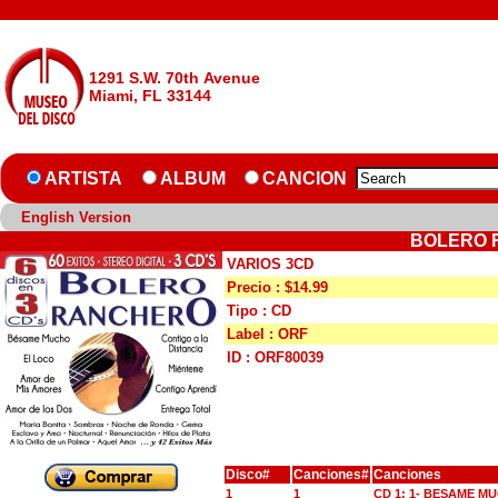
1291 S.W. 70th Avenue
Miami, FL 33144
ARTISTA
ALBUM
CANCION
English Version
BOLERO 
VARIOS 3CD
Precio : $14.99
Tipo : CD
Label : ORF
ID : ORF80039
Disco#
Canciones#
Canciones
1
1
CD 1: 1- BESAME M