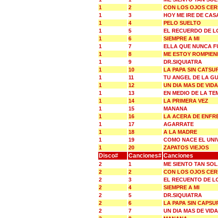
1
2
CON LOS OJOS CE
1
3
HOY ME IRE DE CAS
1
4
PELO SUELTO
1
5
EL RECUERDO DE L
1
6
SIEMPRE A MI
1
7
ELLA QUE NUNCA F
1
8
ME ESTOY ROMPIEN
1
9
DR.SIQUIATRA
1
10
LA PAPA SIN CATSU
1
11
TU ANGEL DE LA G
1
12
UN DIA MAS DE VIDA
1
13
EN MEDIO DE LA T
1
14
LA PRIMERA VEZ
1
15
MANANA
1
16
LA ACERA DE ENFR
1
17
AGARRATE
1
18
A LA MADRE
1
19
COMO NACE EL UNI
1
20
ZAPATOS VIEJOS
Disco#
Canciones#
Canciones
2
1
ME SIENTO TAN SOL
2
2
CON LOS OJOS CE
2
3
EL RECUENTO DE L
2
4
SIEMPRE A MI
2
5
DR.SIQUIATRA
2
6
LA PAPA SIN CAPSU
2
7
UN DIA MAS DE VIDA