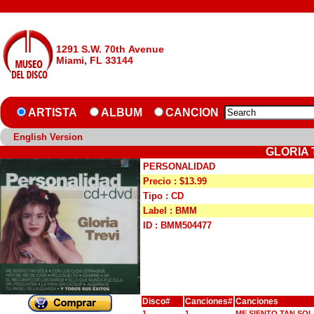
1291 S.W. 70th Avenue
Miami, FL 33144
ARTISTA
ALBUM
CANCION
English Version
GLORIA 
PERSONALIDAD
Precio : $13.99
Tipo : CD
Label : BMM
ID : BMM504477
Disco#
Canciones#
Canciones
1
1
ME SIENTO TAN SO