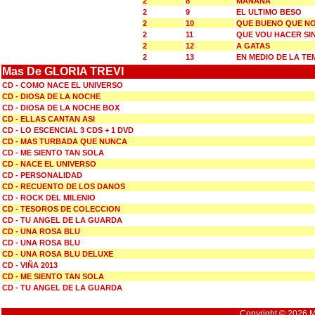
2
8
MANANA
2
9
EL ULTIMO BESO
2
10
QUE BUENO QUE NO 
2
11
QUE VOU HACER SIN
2
12
A GATAS
2
13
EN MEDIO DE LA T
Mas De GLORIA TREVI
CD - COMO NACE EL UNIVERSO
CD - DIOSA DE LA NOCHE
CD - DIOSA DE LA NOCHE BOX
CD - ELLAS CANTAN ASI
CD - LO ESCENCIAL 3 CDS + 1 DVD
CD - MAS TURBADA QUE NUNCA
CD - ME SIENTO TAN SOLA
CD - NACE EL UNIVERSO
CD - PERSONALIDAD
CD - RECUENTO DE LOS DANOS
CD - ROCK DEL MILENIO
CD - TESOROS DE COLECCION
CD - TU ANGEL DE LA GUARDA
CD - UNA ROSA BLU
CD - UNA ROSA BLU
CD - UNA ROSA BLU DELUXE
CD - VIÑA 2013
CD - ME SIENTO TAN SOLA
CD - TU ANGEL DE LA GUARDA
Copyright © 2026 Mu