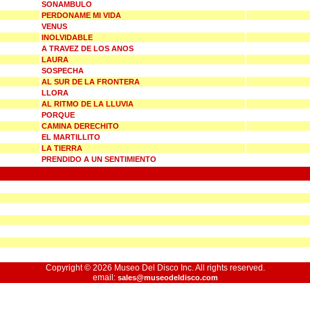
SONAMBULO
PERDONAME MI VIDA
VENUS
INOLVIDABLE
A TRAVEZ DE LOS ANOS
LAURA
SOSPECHA
AL SUR DE LA FRONTERA
LLORA
AL RITMO DE LA LLUVIA
PORQUE
CAMINA DERECHITO
EL MARTILLITO
LA TIERRA
PRENDIDO A UN SENTIMIENTO
Copyright © 2026 Museo Del Disco Inc. All rights reserved.
email:
sales@museodeldisco.com