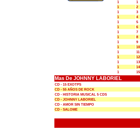
1
1
1
2
1
3
1
4
1
5
1
6
1
7
1
8
1
9
1
10
1
11
1
12
1
13
1
14
1
15
Mas De JOHNNY LABORIEL
CD - 15 EXOTPS
CD - 55 AÑOS DE ROCK
CD - HISTORIA MUSICAL 5 CDS
CD - JOHNNY LABORIEL
CD - AMOR SIN TIEMPO
CD - SALOME