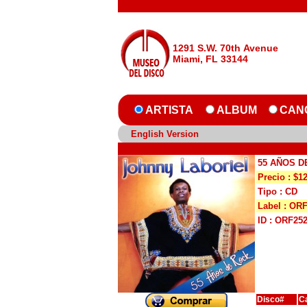
1291 S.W. 70th Avenue
Miami, FL 33144
ARTISTA
ALBUM
CAN
English Version
55 AÑOS D
Precio : $1
Tipo : CD
Label : OR
ID : ORF25
Disco#
C