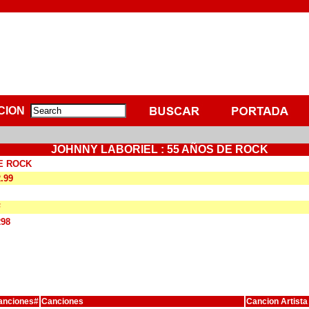
CION
JOHNNY LABORIEL : 55 AÑOS DE ROCK
E ROCK
2.99
F
298
anciones#
Canciones
Cancion Artista