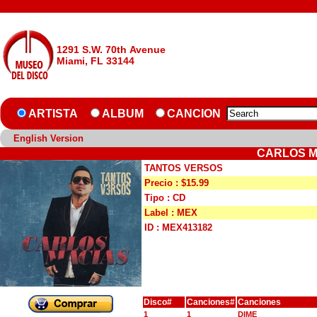
1291 S.W. 70th Avenue
Miami, FL 33144
ARTISTA
ALBUM
CANCION
English Version
CARLOS M
TANTOS VERSOS
Precio : $15.99
Tipo : CD
Label : MEX
ID : MEX413182
Disco#
Canciones#
Canciones
1
1
DIME