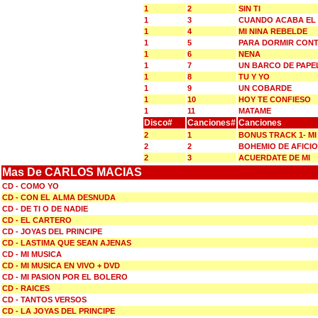
1
2
SIN TI
1
3
CUANDO ACABA EL
1
4
MI NINA REBELDE
1
5
PARA DORMIR CON
1
6
NENA
1
7
UN BARCO DE PAPE
1
8
TU Y YO
1
9
UN COBARDE
1
10
HOY TE CONFIESO
1
11
MATAME
Disco#
Canciones#
Canciones
2
1
BONUS TRACK 1- MI
2
2
BOHEMIO DE AFICI
2
3
ACUERDATE DE MI
Mas De CARLOS MACIAS
CD - COMO YO
CD - CON EL ALMA DESNUDA
CD - DE TI O DE NADIE
CD - EL CARTERO
CD - JOYAS DEL PRINCIPE
CD - LASTIMA QUE SEAN AJENAS
CD - MI MUSICA
CD - MI MUSICA EN VIVO + DVD
CD - MI PASION POR EL BOLERO
CD - RAICES
CD - TANTOS VERSOS
CD - LA JOYAS DEL PRINCIPE