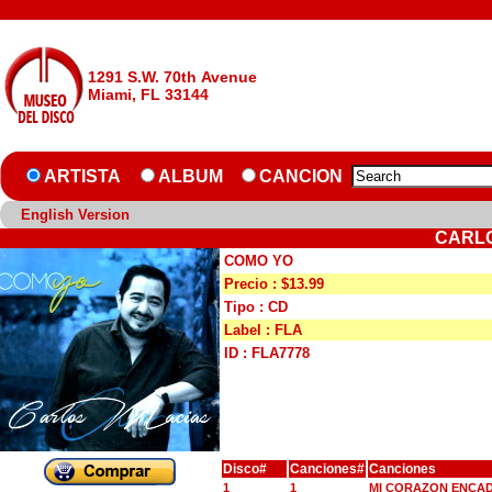
1291 S.W. 70th Avenue
Miami, FL 33144
ARTISTA
ALBUM
CANCION
English Version
CARLO
COMO YO
Precio : $13.99
Tipo : CD
Label : FLA
ID : FLA7778
Disco#
Canciones#
Canciones
1
1
MI CORAZON ENCA