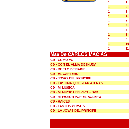
1
1
1
2
1
3
1
4
1
5
1
6
1
7
1
8
1
9
1
10
1
11
Mas De CARLOS MACIAS
CD - COMO YO
CD - CON EL ALMA DESNUDA
CD - DE TI O DE NADIE
CD - EL CARTERO
CD - JOYAS DEL PRINCIPE
CD - LASTIMA QUE SEAN AJENAS
CD - MI MUSICA
CD - MI MUSICA EN VIVO + DVD
CD - MI PASION POR EL BOLERO
CD - RAICES
CD - TANTOS VERSOS
CD - LA JOYAS DEL PRINCIPE