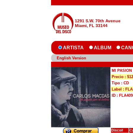
1291 S.W. 70th Avenue
Miami, FL 33144
ARTISTA
ALBUM
CAN
English Version
MI PASION
Precio : $1
Tipo : CD
Label : FLA
ID : FLA409
Disco#
C