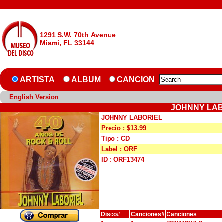
1291 S.W. 70th Avenue
Miami, FL 33144
ARTISTA
ALBUM
CANCION
English Version
JOHNNY LAB
JOHNNY LABORIEL
Precio : $13.99
Tipo : CD
Label : ORF
ID : ORF13474
Disco#
Canciones#
Canciones