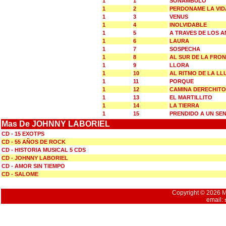
1
1
SONAMBULO
1
2
PERDONAME LA VID
1
3
VENUS
1
4
INOLVIDABLE
1
5
A TRAVES DE LOS 
1
6
LAURA
1
7
SOSPECHA
1
8
AL SUR DE LA FRO
1
9
LLORA
1
10
AL RITMO DE LA LL
1
11
PORQUE
1
12
CAMINA DERECHITO
1
13
EL MARTILLITO
1
14
LA TIERRA
1
15
PRENDIDO A UN SE
Mas De JOHNNY LABORIEL
CD - 15 EXOTPS
CD - 55 AÑOS DE ROCK
CD - HISTORIA MUSICAL 5 CDS
CD - JOHNNY LABORIEL
CD - AMOR SIN TIEMPO
CD - SALOME
Copyright © 2026 Mu
email: