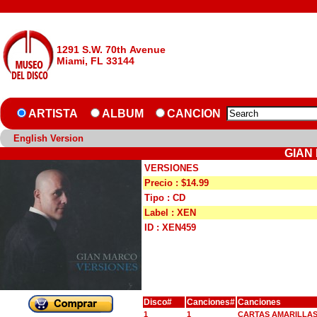
1291 S.W. 70th Avenue
Miami, FL 33144
ARTISTA
ALBUM
CANCION
English Version
GIAN
VERSIONES
Precio : $14.99
Tipo : CD
Label : XEN
ID : XEN459
Disco#
Canciones#
Canciones
1
1
CARTAS AMARILLA