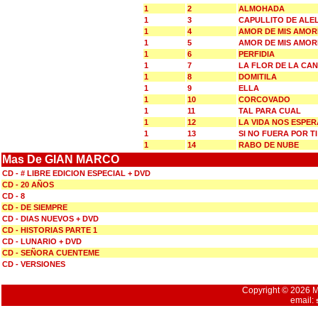
1
2
ALMOHADA
1
3
CAPULLITO DE ALEL
1
4
AMOR DE MIS AMOR
1
5
AMOR DE MIS AMOR
1
6
PERFIDIA
1
7
LA FLOR DE LA CA
1
8
DOMITILA
1
9
ELLA
1
10
CORCOVADO
1
11
TAL PARA CUAL
1
12
LA VIDA NOS ESPER
1
13
SI NO FUERA POR TI
1
14
RABO DE NUBE
Mas De GIAN MARCO
CD - # LIBRE EDICION ESPECIAL + DVD
CD - 20 AÑOS
CD - 8
CD - DE SIEMPRE
CD - DIAS NUEVOS + DVD
CD - HISTORIAS PARTE 1
CD - LUNARIO + DVD
CD - SEÑORA CUENTEME
CD - VERSIONES
Copyright © 2026 Mu
email: