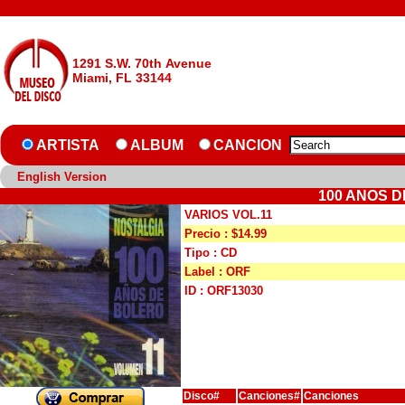
1291 S.W. 70th Avenue
Miami, FL 33144
ARTISTA
ALBUM
CANCION
English Version
100 ANOS D
VARIOS VOL.11
Precio : $14.99
Tipo : CD
Label : ORF
ID : ORF13030
Disco#
Canciones#
Canciones