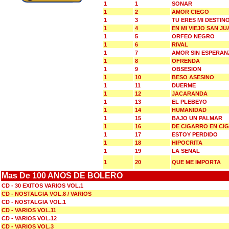
1
1
SONAR
1
2
AMOR CIEGO
1
3
TU ERES MI DESTIN
1
4
EN MI VIEJO SAN JU
1
5
ORFEO NEGRO
1
6
RIVAL
1
7
AMOR SIN ESPERAN
1
8
OFRENDA
1
9
OBSESION
1
10
BESO ASESINO
1
11
DUERME
1
12
JACARANDA
1
13
EL PLEBEYO
1
14
HUMANIDAD
1
15
BAJO UN PALMAR
1
16
DE CIGARRO EN CI
1
17
ESTOY PERDIDO
1
18
HIPOCRITA
1
19
LA SENAL
1
20
QUE ME IMPORTA
Mas De 100 ANOS DE BOLERO
CD - 30 EXITOS VARIOS VOL.1
CD - NOSTALGIA VOL.8 / VARIOS
CD - NOSTALGIA VOL.1
CD - VARIOS VOL.11
CD - VARIOS VOL.12
CD - VARIOS VOL.3