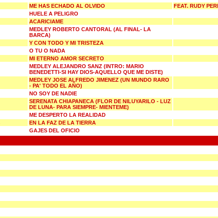
ME HAS ECHADO AL OLVIDO
FEAT. RUDY PER
HUELE A PELIGRO
ACARICIAME
MEDLEY ROBERTO CANTORAL (AL FINAL- LA
BARCA)
Y CON TODO Y MI TRISTEZA
O TU O NADA
MI ETERNO AMOR SECRETO
MEDLEY ALEJANDRO SANZ (INTRO: MARIO
BENEDETTI-SI HAY DIOS-AQUELLO QUE ME DISTE)
MEDLEY JOSE ALFREDO JIMENEZ (UN MUNDO RARO
- PA' TODO EL AÑO)
NO SOY DE NADIE
SERENATA CHIAPANECA (FLOR DE NILUYARILO - LUZ
DE LUNA- PARA SIEMPRE- MIENTEME)
ME DESPERTO LA REALIDAD
EN LA FAZ DE LA TIERRA
GAJES DEL OFICIO