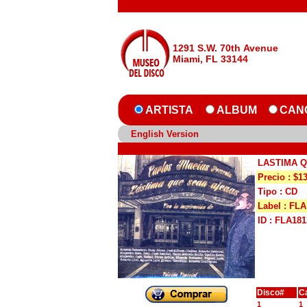
1291 S.W. 70th Avenue
Miami, FL 33144
ARTISTA
ALBUM
CAN
English Version
LASTIMA 
Precio : $1
Tipo : CD
Label : FLA
ID : FLA181
Disco#
C
1
1