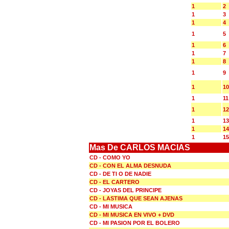
1
2
1
3
1
4
1
5
1
6
1
7
1
8
1
9
1
10
1
11
1
12
1
13
1
14
1
15
Mas De CARLOS MACIAS
CD - COMO YO
CD - CON EL ALMA DESNUDA
CD - DE TI O DE NADIE
CD - EL CARTERO
CD - JOYAS DEL PRINCIPE
CD - LASTIMA QUE SEAN AJENAS
CD - MI MUSICA
CD - MI MUSICA EN VIVO + DVD
CD - MI PASION POR EL BOLERO