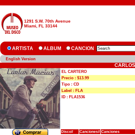
1291 S.W. 70th Avenue
Miami, FL 33144
ARTISTA
ALBUM
CANCION
English Version
CARLOS
EL CARTERO
Precio : $13.99
Tipo : CD
Label : FLA
ID : FLA1536
Disco#
Canciones#
Canciones