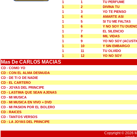
1
1
TU PERFUME
1
2
DIVINA TU
1
3
YO TE PIENSO
1
4
AMARTE ASI
1
5
SI TU ME FALTAS
1
6
Y NO SOY TU DUEN
1
7
EL SILENCIO
1
8
MIL VIDAS
1
9
YO NO SOY (ACUSTI
1
10
Y SIN EMBARGO
1
11
TU OLVIDO
1
12
YO NO SOY
Mas De CARLOS MACIAS
CD - COMO YO
CD - CON EL ALMA DESNUDA
CD - DE TI O DE NADIE
CD - EL CARTERO
CD - JOYAS DEL PRINCIPE
CD - LASTIMA QUE SEAN AJENAS
CD - MI MUSICA
CD - MI MUSICA EN VIVO + DVD
CD - MI PASION POR EL BOLERO
CD - RAICES
CD - TANTOS VERSOS
CD - LA JOYAS DEL PRINCIPE
Copyright © 2026 Mu