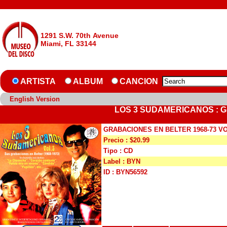
1291 S.W. 70th Avenue
Miami, FL 33144
ARTISTA
ALBUM
CANCION
English Version
LOS 3 SUDAMERICANOS : GR
GRABACIONES EN BELTER 1968-73 VOL
Precio : $20.99
Tipo : CD
Label : BYN
ID : BYN56592