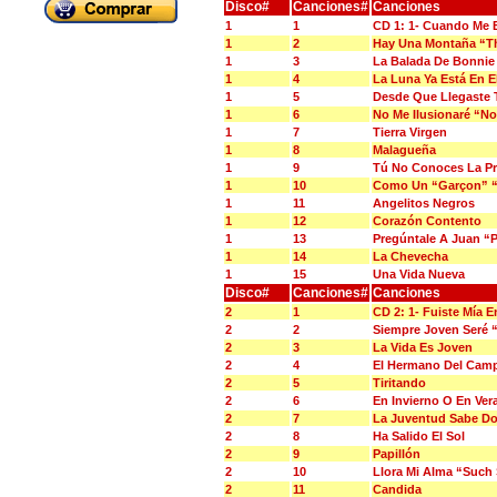
Disco#
Canciones#
Canciones
1
1
CD 1: 1- Cuando Me
1
2
Hay Una Montaña “Th
1
3
La Balada De Bonnie
1
4
La Luna Ya Está En E
1
5
Desde Que Llegaste 
1
6
No Me Ilusionaré “Non
1
7
Tierra Virgen
1
8
Malagueña
1
9
Tú No Conoces La Pr
1
10
Como Un “Garçon” 
1
11
Angelitos Negros
1
12
Corazón Contento
1
13
Pregúntale A Juan “
1
14
La Chevecha
1
15
Una Vida Nueva
Disco#
Canciones#
Canciones
2
1
CD 2: 1- Fuiste Mía 
2
2
Siempre Joven Seré 
2
3
La Vida Es Joven
2
4
El Hermano Del Cam
2
5
Tiritando
2
6
En Invierno O En Ve
2
7
La Juventud Sabe D
2
8
Ha Salido El Sol
2
9
Papillón
2
10
Llora Mi Alma “Such
2
11
Candida