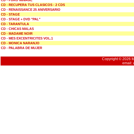
CD - PURO MINAGE
CD - RECUPERA TUS CLASICOS - 2 CDS
CD - RENAISSANCE 25 ANIVERSARIO
CD - STAGE
CD - STAGE + DVD "PAL"
CD - TARANTULA
CD - CHICAS MALAS
CD - MADAME NOIR
CD - MES EXCENTRICITES VOL.1
CD - MONICA NARANJO
CD - PALABRA DE MUJER
Copyright © 2026 Mu
email: