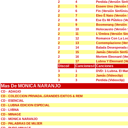
2
4
Perdida (Versión Sinf
2
5
Essere Uno (Versión 
2
6
Fin (Versión Sinfónic
2
7
Eleo È Nato (Versión 
2
8
Ese Es Mi Público (Ve
2
9
Boomerang (Versión 
2
10
Holocausto (Versión 
2
11
L'Ombra (Versión Sin
2
12
Romance Con La Locu
2
13
Contemplazione (Vers
2
14
Balada Desesperada (
2
15
Jamás (Versión Sinfó
2
16
Mortem Eleonard (Ver
2
17
Lubna Y Eleonard (Ve
Disco#
Canciones#
Canciones
3
1
DVD: 1-Lubna. El Ma
3
2
Jamás (Videoclip)
3
3
Perdida (Videoclip)
Mas De MONICA NARANJO
CD - ADAGIO
CD - COLECCION PRIVADA..GRANDES EXITOS & REM
CD - ESENCIAL
CD - LUBNA EDICION ESPECIAL
CD - LVBNA
CD - MINAGE
CD - MONICA NARANJO
CD - PALABRAS DE MUJER