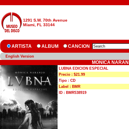
1291 S.W. 70th Avenue
Miami, FL 33144
ARTISTA
ALBUM
CANCION
English Version
MONICA NARANJ
LUBNA EDICION ESPECIAL
Precio : $21.99
Tipo : CD
Label : BMR
ID : BMR538919