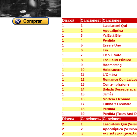
Disco#
Canciones#
Canciones
1
1
Lasciatemi Qui
1
2
Apocalíptica
1
3
Ya Está Bien
1
4
Perdida
1
5
Essere Uno
1
6
Fin
1
7
Eleo É Nato
1
8
Ese Es Mi Público
1
9
Boomerang
1
10
Holocausto
1
11
L'Ombra
1
12
Romance Con La Lo
1
13
Contemplazione
1
14
Balada Desesperada
1
15
Jamás
1
16
Mortem Eleonard
1
17
Lubna Y Eleonard
1
18
Perdida
1
19
Perdida (Tears And 
Disco#
Canciones#
Canciones
2
1
Lasciatemi Qui (Vers
2
2
Apocalíptica (Versión
2
3
Ya Está Bien (Versión