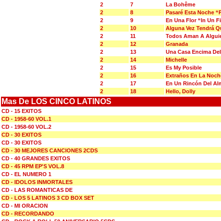
2
7
La Bohême
2
8
Pasaré Esta Noche “
2
9
En Una Flor “In Un F
2
10
Alguna Vez Tendrá 
2
11
Todos Aman A Algui
2
12
Granada
2
13
Una Casa Encima De
2
14
Michelle
2
15
Es My Posible
2
16
Extraños En La Noche
2
17
En Un Rincón Del Al
2
18
Hello, Dolly
Mas De LOS CINCO LATINOS
CD - 15 EXITOS
CD - 1958-60 VOL.1
CD - 1958-60 VOL.2
CD - 30 EXITOS
CD - 30 EXITOS
CD - 30 MEJORES CANCIONES 2CDS
CD - 40 GRANDES EXITOS
CD - 45 RPM EP'S VOL.8
CD - EL NUMERO 1
CD - IDOLOS INMORTALES
CD - LAS ROMANTICAS DE
CD - LOS 5 LATINOS 3 CD BOX SET
CD - MI ORACION
CD - RECORDANDO