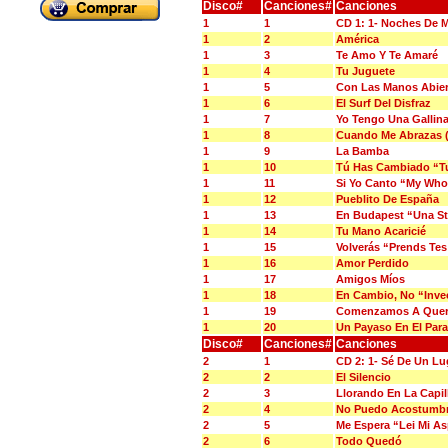
Disco#
Canciones#
Canciones
1
1
CD 1: 1- Noches De 
1
2
América
1
3
Te Amo Y Te Amaré
1
4
Tu Juguete
1
5
Con Las Manos Abier
1
6
El Surf Del Disfraz
1
7
Yo Tengo Una Gallina
1
8
Cuando Me Abrazas (
1
9
La Bamba
1
10
Tú Has Cambiado “Tu
1
11
Si Yo Canto “My Whol
1
12
Pueblito De España
1
13
En Budapest “Una St
1
14
Tu Mano Acaricié
1
15
Volverás “Prends Tes
1
16
Amor Perdido
1
17
Amigos Míos
1
18
En Cambio, No “Inve
1
19
Comenzamos A Quer
1
20
Un Payaso En El Para
Disco#
Canciones#
Canciones
2
1
CD 2: 1- Sé De Un Lu
2
2
El Silencio
2
3
Llorando En La Capil
2
4
No Puedo Acostumbr
2
5
Me Espera “Lei Mi As
2
6
Todo Quedó