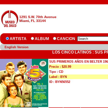
1291 S.W. 70th Avenue
Miami, FL 33144
ARTISTA
ALBUM
CANCION
English Version
LOS CINCO LATINOS : SUS P
SUS PRIMEROS AÑOS EN BELTER 1964-
Precio : $20.99
Tipo : CD
Label : BYN
ID : BYN56552