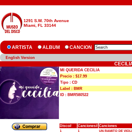
1291 S.W. 70th Avenue
Miami, FL 33144
ARTISTA
ALBUM
CANCION
English Version
CECILI
MI QUERIDA CECILIA
Precio : $17.99
Tipo : CD
Label : BMR
ID : BMR580522
Disco#
Canciones#
Canciones
1
1
UN RAMITO DE VIOL