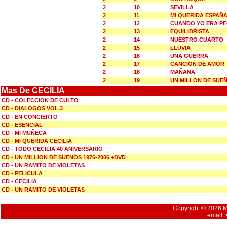
2
10
SEVILLA
2
11
MI QUERIDA ESPAÑ
2
12
CUANDO YO ERA P
2
13
EQUILIBRISTA
2
14
NUESTRO CUARTO
2
15
LLUVIA
2
16
UNA GUERRA
2
17
CANCION DE AMOR
2
18
MAÑANA
2
19
UN MILLON DE SUEÑ
Mas De CECILIA
CD - COLECCION DE CULTO
CD - DIALOGOS VOL.3
CD - EN CONCIERTO
CD - ESENCIAL
CD - MI MUÑECA
CD - MI QUERIDA CECILIA
CD - TODO CECILIA 40 ANIVERSARIO
CD - UN MILLION DE SUENOS 1976-2006 +DVD
CD - UN RAMITO DE VIOLETAS
CD - PELICULA
CD - CECILIA
CD - UN RAMITO DE VIOLETAS
Copyright © 2026 Mu
email: