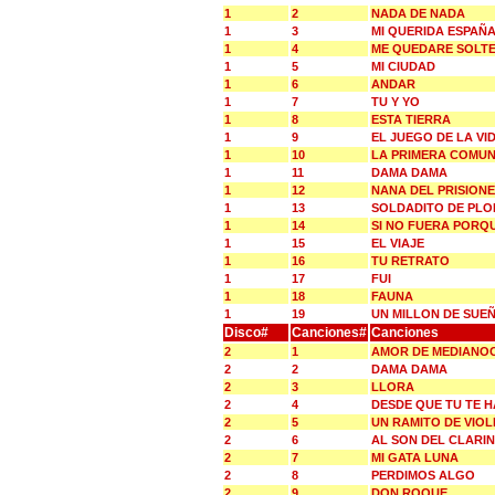
1
2
NADA DE NADA
1
3
MI QUERIDA ESPAÑ
1
4
ME QUEDARE SOLT
1
5
MI CIUDAD
1
6
ANDAR
1
7
TU Y YO
1
8
ESTA TIERRA
1
9
EL JUEGO DE LA VI
1
10
LA PRIMERA COMUN
1
11
DAMA DAMA
1
12
NANA DEL PRISION
1
13
SOLDADITO DE PL
1
14
SI NO FUERA PORQ
1
15
EL VIAJE
1
16
TU RETRATO
1
17
FUI
1
18
FAUNA
1
19
UN MILLON DE SUE
Disco#
Canciones#
Canciones
2
1
AMOR DE MEDIANO
2
2
DAMA DAMA
2
3
LLORA
2
4
DESDE QUE TU TE H
2
5
UN RAMITO DE VIOL
2
6
AL SON DEL CLARIN
2
7
MI GATA LUNA
2
8
PERDIMOS ALGO
2
9
DON ROQUE