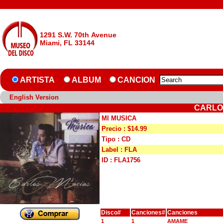
1291 S.W. 70th Avenue
Miami, FL 33144
ARTISTA
ALBUM
CANCION
English Version
CARLOS
MI MUSICA
Precio : $14.99
Tipo : CD
Label : FLA
ID : FLA1756
Disco#
Canciones#
Canciones
1
1
AMAME