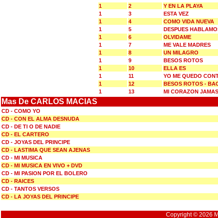
1
2
Y EN LA PLAYA
1
3
ESTA VEZ
1
4
COMO VIDA NUEVA
1
5
DESPUES HABLAMO
1
6
OLVIDAME
1
7
ME VALE MADRES
1
8
UN MILAGRO
1
9
BESOS ROTOS
1
10
ELLA ES
1
11
YO ME QUEDO CON
1
12
BESOS ROTOS - BA
1
13
MI CORAZON JAMA
Mas De CARLOS MACIAS
CD - COMO YO
CD - CON EL ALMA DESNUDA
CD - DE TI O DE NADIE
CD - EL CARTERO
CD - JOYAS DEL PRINCIPE
CD - LASTIMA QUE SEAN AJENAS
CD - MI MUSICA
CD - MI MUSICA EN VIVO + DVD
CD - MI PASION POR EL BOLERO
CD - RAICES
CD - TANTOS VERSOS
CD - LA JOYAS DEL PRINCIPE
Copyright © 2026 Mu