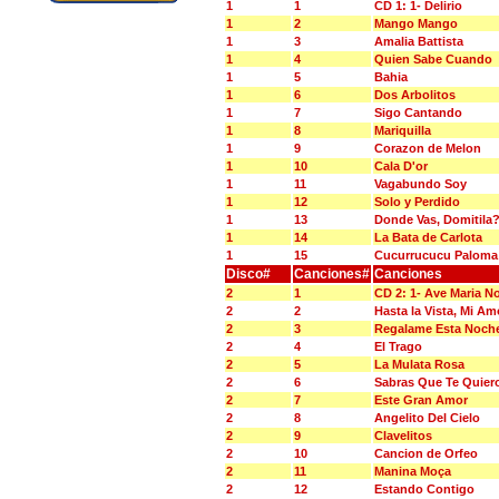
1
1
CD 1: 1- Delirio
1
2
Mango Mango
1
3
Amalia Battista
1
4
Quien Sabe Cuando
1
5
Bahia
1
6
Dos Arbolitos
1
7
Sigo Cantando
1
8
Mariquilla
1
9
Corazon de Melon
1
10
Cala D'or
1
11
Vagabundo Soy
1
12
Solo y Perdido
1
13
Donde Vas, Domitila
1
14
La Bata de Carlota
1
15
Cucurrucucu Paloma
Disco#
Canciones#
Canciones
2
1
CD 2: 1- Ave Maria N
2
2
Hasta la Vista, Mi Am
2
3
Regalame Esta Noch
2
4
El Trago
2
5
La Mulata Rosa
2
6
Sabras Que Te Quier
2
7
Este Gran Amor
2
8
Angelito Del Cielo
2
9
Clavelitos
2
10
Cancion de Orfeo
2
11
Manina Moça
2
12
Estando Contigo