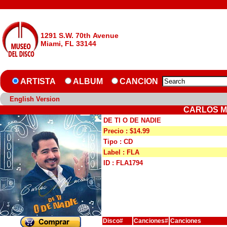
1291 S.W. 70th Avenue
Miami, FL 33144
ARTISTA
ALBUM
CANCION
English Version
CARLOS MA
DE TI O DE NADIE
Precio : $14.99
Tipo : CD
Label : FLA
ID : FLA1794
Disco#
Canciones#
Canciones