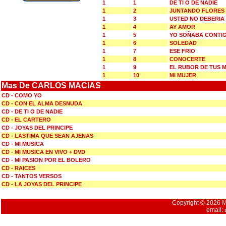
1
1
DE TI O DE NADIE
1
2
JUNTANDO FLORES
1
3
USTED NO DEBERIA
1
4
AY AMOR
1
5
YO SOÑABA CONTI
1
6
SOLEDAD
1
7
ESE FRIO
1
8
CONOCERTE
1
9
EL RUBOR DE TUS M
1
10
MI MUJER
Mas De CARLOS MACIAS
CD - COMO YO
CD - CON EL ALMA DESNUDA
CD - DE TI O DE NADIE
CD - EL CARTERO
CD - JOYAS DEL PRINCIPE
CD - LASTIMA QUE SEAN AJENAS
CD - MI MUSICA
CD - MI MUSICA EN VIVO + DVD
CD - MI PASION POR EL BOLERO
CD - RAICES
CD - TANTOS VERSOS
CD - LA JOYAS DEL PRINCIPE
Copyright © 2026 Mu
email: