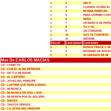
1
2
SIN TI
1
3
CUANDO ACABA EL
1
4
MI NINA REBELDE
1
5
PARA DORMIR CON
1
6
NENA
1
7
UN BARCO DE PAPE
1
8
TU Y YO
1
9
UN COBARDE
1
10
HOY TE CONFIESO
1
11
MATAME
Disco#
Canciones#
Canciones
2
1
BONUS TRACK 1- MI
2
2
BOHEMIO DE AFICI
2
3
ACUERDATE DE MI
Mas De CARLOS MACIAS
CD - COMO YO
CD - CON EL ALMA DESNUDA
CD - DE TI O DE NADIE
CD - EL CARTERO
CD - JOYAS DEL PRINCIPE
CD - LASTIMA QUE SEAN AJENAS
CD - MI MUSICA
CD - MI MUSICA EN VIVO + DVD
CD - MI PASION POR EL BOLERO
CD - RAICES
CD - TANTOS VERSOS
CD - LA JOYAS DEL PRINCIPE