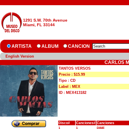
1291 S.W. 70th Avenue
Miami, FL 33144
ARTISTA
ALBUM
CANCION
English Version
CARLOS M
TANTOS VERSOS
Precio : $15.99
Tipo : CD
Label : MEX
ID : MEX413182
Disco#
Canciones#
Canciones
1
1
DIME