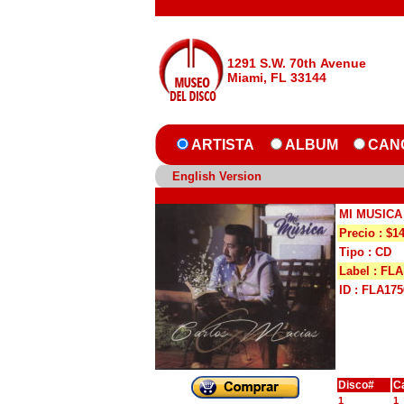
1291 S.W. 70th Avenue
Miami, FL 33144
ARTISTA
ALBUM
CAN
English Version
MI MUSICA
Precio : $1
Tipo : CD
Label : FLA
ID : FLA175
Disco#
C
1
1