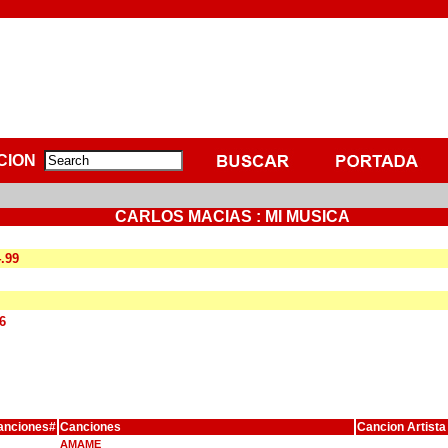
CION
CARLOS MACIAS : MI MUSICA
4.99
6
anciones#
Canciones
Cancion Artista
AMAME