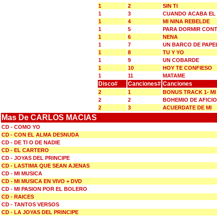
1
2
SIN TI
1
3
CUANDO ACABA EL
1
4
MI NINA REBELDE
1
5
PARA DORMIR CON
1
6
NENA
1
7
UN BARCO DE PAPE
1
8
TU Y YO
1
9
UN COBARDE
1
10
HOY TE CONFIESO
1
11
MATAME
Disco#
Canciones#
Canciones
2
1
BONUS TRACK 1- MI
2
2
BOHEMIO DE AFICI
2
3
ACUERDATE DE MI
Mas De CARLOS MACIAS
CD - COMO YO
CD - CON EL ALMA DESNUDA
CD - DE TI O DE NADIE
CD - EL CARTERO
CD - JOYAS DEL PRINCIPE
CD - LASTIMA QUE SEAN AJENAS
CD - MI MUSICA
CD - MI MUSICA EN VIVO + DVD
CD - MI PASION POR EL BOLERO
CD - RAICES
CD - TANTOS VERSOS
CD - LA JOYAS DEL PRINCIPE