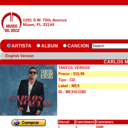
1291 S.W. 70th Avenue
Miami, FL 33144
ARTISTA
ALBUM
CANCION
English Version
CARLOS M
TANTOS VERSOS
Precio : $15.99
Tipo : CD
Label : MEX
ID : MEX413182
Disco#
Canciones#
Canciones
1
1
DIME