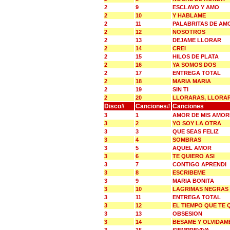
2
9
ESCLAVO Y AMO
2
10
Y HABLAME
2
11
PALABRITAS DE AM
2
12
NOSOTROS
2
13
DEJAME LLORAR
2
14
CREI
2
15
HILOS DE PLATA
2
16
YA SOMOS DOS
2
17
ENTREGA TOTAL
2
18
MARIA MARIA
2
19
SIN TI
2
20
LLORARAS, LLORA
Disco#
Canciones#
Canciones
3
1
AMOR DE MIS AMOR
3
2
YO SOY LA OTRA
3
3
QUE SEAS FELIZ
3
4
SOMBRAS
3
5
AQUEL AMOR
3
6
TE QUIERO ASI
3
7
CONTIGO APRENDI
3
8
ESCRIBEME
3
9
MARIA BONITA
3
10
LAGRIMAS NEGRAS
3
11
ENTREGA TOTAL
3
12
EL TIEMPO QUE TE 
3
13
OBSESION
3
14
BESAME Y OLVIDAM