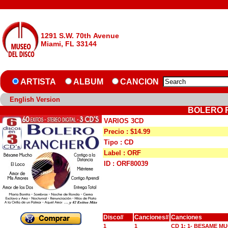
1291 S.W. 70th Avenue
Miami, FL 33144
ARTISTA
ALBUM
CANCION
English Version
BOLERO 
VARIOS 3CD
Precio : $14.99
Tipo : CD
Label : ORF
ID : ORF80039
Disco#
Canciones#
Canciones
1
1
CD 1: 1- BESAME M