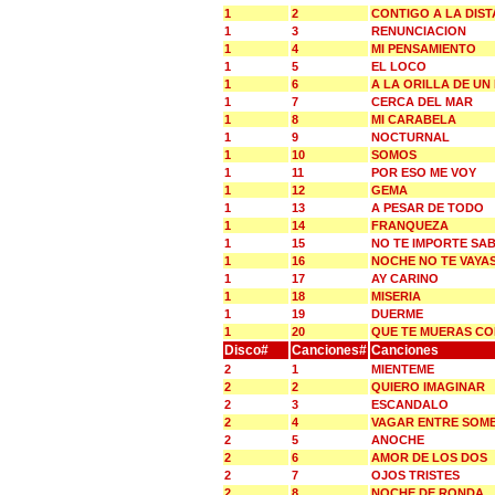
1
2
CONTIGO A LA DIST
1
3
RENUNCIACION
1
4
MI PENSAMIENTO
1
5
EL LOCO
1
6
A LA ORILLA DE UN
1
7
CERCA DEL MAR
1
8
MI CARABELA
1
9
NOCTURNAL
1
10
SOMOS
1
11
POR ESO ME VOY
1
12
GEMA
1
13
A PESAR DE TODO
1
14
FRANQUEZA
1
15
NO TE IMPORTE SA
1
16
NOCHE NO TE VAYA
1
17
AY CARINO
1
18
MISERIA
1
19
DUERME
1
20
QUE TE MUERAS C
Disco#
Canciones#
Canciones
2
1
MIENTEME
2
2
QUIERO IMAGINAR
2
3
ESCANDALO
2
4
VAGAR ENTRE SOM
2
5
ANOCHE
2
6
AMOR DE LOS DOS
2
7
OJOS TRISTES
2
8
NOCHE DE RONDA