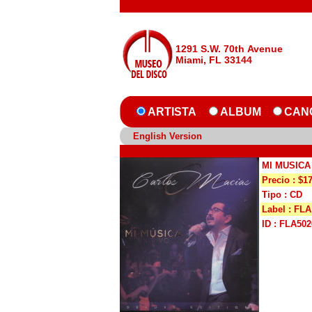
1291 S.W. 70th Avenue
Miami, FL 33144
ARTISTA
ALBUM
CAN
English Version
MI MUSICA
Precio : $1
Tipo : CD
Label : FLA
ID : FLA502