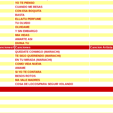
YO TE PIENSO
CUANDO ME BESAS
CON ESA BOQUITA
BASTA
ELLA/TU PERFUME
TU OLVIDO
OLVIDAME
Y SIN EMBARGO
MIA VIDAS
AMARTE ASI
DIVINA TU
anciones#
Canciones
Cancion Artista
QUEDATE CONMIGO (MARIACHI)
TE SIGO QUERIENDO (MARIACHI)
EN TU MIRADA (MARIACHI)
COMO VIDA NUEVA
AMAME
SI YO TE CONTARA
BESOS ROTOS
MA VALE MADRES
COSA DE LOCOS/PARA SEGUIR VOLANDO