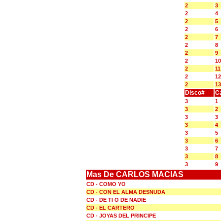
2
3
2
4
2
5
2
6
2
7
2
8
2
9
2
10
2
11
2
12
2
13
Disco#
C
3
1
3
2
3
3
3
4
3
5
3
6
3
7
3
8
3
9
Mas De CARLOS MACIAS
CD - COMO YO
CD - CON EL ALMA DESNUDA
CD - DE TI O DE NADIE
CD - EL CARTERO
CD - JOYAS DEL PRINCIPE