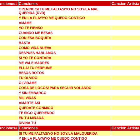
anciones#
Canciones
Cancion Artista
OPENING/SI TU ME FALTAS/YO NO SOY/LA MAL
QUERIDA (DVD)
Y EN LA PLAY/YO ME QUEDO CONTIGO
AMAME
YO TE PIENSO
CUANDO ME BESAS
CON ESA BOQUITA
BASTA
COMO VIDA NUEVA
DESPUES HABLAMOS
SI YO TE CONTARA
ME VALE MADRES
ELLA/ TU PERFUME
BESOS ROTOS
TU OLVIDO
OLVIDAME
COSA DE LOCOS/ PARA SEGUIR VOLANDO
Y SIN EMBARGO
MIL VIDAS
AMARTE ASI
QUEDATE CONMIGO
TE SIGO QUERIENDO
EN TU MIRADA
DIVINA TU
anciones#
Canciones
Cancion Artista
SI TU ME FALTAS/YO NO SOY/LA MALQUERIDA
Y EN LA PLAYA/YO ME QUEDO CONTIGO