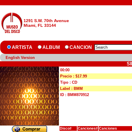
1291 S.W. 70th Avenue
Miami, FL 33144
ARTISTA
ALBUM
CANCION
English Version
SI
00:00
Precio : $17.99
Tipo : CD
Label : BMM
ID : BMM870912
Disco#
Canciones#
Canciones