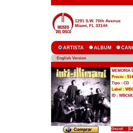
1291 S.W. 70th Avenue
Miami, FL 33144
ARTISTA
ALBUM
CAN
English Version
MEMORIA 
Precio : $1
Tipo : CD
Label : WB
ID : WBC68
Disco#
C