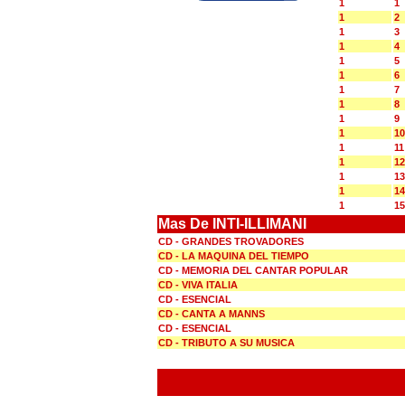
1
1
1
2
1
3
1
4
1
5
1
6
1
7
1
8
1
9
1
10
1
11
1
12
1
13
1
14
1
15
Mas De INTI-ILLIMANI
CD - GRANDES TROVADORES
CD - LA MAQUINA DEL TIEMPO
CD - MEMORIA DEL CANTAR POPULAR
CD - VIVA ITALIA
CD - ESENCIAL
CD - CANTA A MANNS
CD - ESENCIAL
CD - TRIBUTO A SU MUSICA