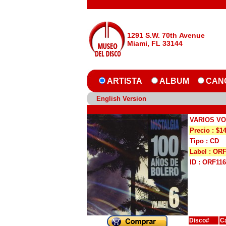
1291 S.W. 70th Avenue
Miami, FL 33144
ARTISTA
ALBUM
CAN
English Version
VARIOS VO
Precio : $1
Tipo : CD
Label : OR
ID : ORF11
Disco#
C