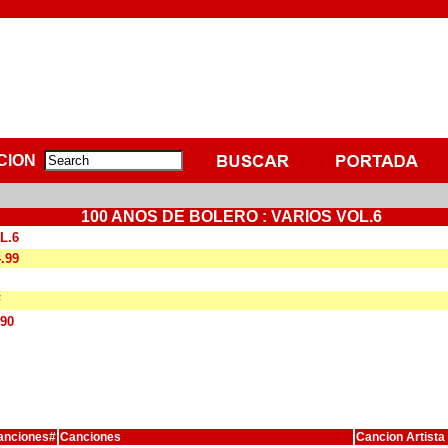
CION
100 ANOS DE BOLERO : VARIOS VOL.6
L.6
4.99
F
690
anciones#
Canciones
Cancion Artista