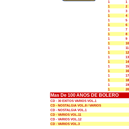
1
1
1
2
1
3
1
4
1
5
1
6
1
7
1
8
1
9
1
10
1
11
1
12
1
13
1
14
1
15
1
16
1
17
1
18
1
19
1
20
Mas De 100 ANOS DE BOLERO
CD - 30 EXITOS VARIOS VOL.1
CD - NOSTALGIA VOL.8 / VARIOS
CD - NOSTALGIA VOL.1
CD - VARIOS VOL.11
CD - VARIOS VOL.12
CD - VARIOS VOL.3