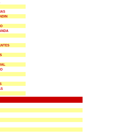
A
NAS
NDIN
IO
ANDA
ANTES
S
UAL
LO
S
AS