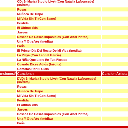
CD: 1- María (Studio Live) (Con Natalia Lafourcade)
(Inédita)
Rosas
Muñeca De Trapo
Mi Vida Sin Ti (Con Samo)
Perdida
El Último Vals
Jueves
Deseos De Cosas Imposibles (Con Abel Pintos)
Una Y Otra Vez (Inédita)
París
El Primer Día Del Resto De Mi Vida (Inédita)
La Playa (Con Leonel García)
La Niña Que Llora En Tus Fiestas
Cuando Dices Adiós (Inédita)
Cometas Por El Cielo
anciones#
Canciones
Cancion Artista
DVD: 1- María (Studio Live) (Con Natalia Lafourcade)
(Inédita)
Rosas
Muñeca De Trapo
Mi Vida Sin Ti (Con Samo)
Perdida
El Último Vals
Jueves
Deseos De Cosas Imposibles (Con Abel Pintos)
Una Y Otra Vez (Inédita)
París