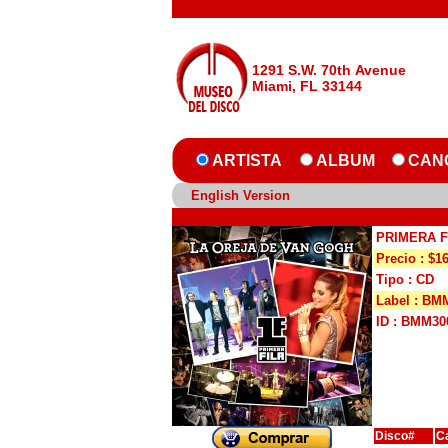
1291 S.W. 70th Avenue
Miami, FL 33144
ARTISTA
ALBUM
CAN
English Version
PRIMERA F
Precio : $1
Tipo : CD
Label : BM
ID : BMM30
Disco#
C