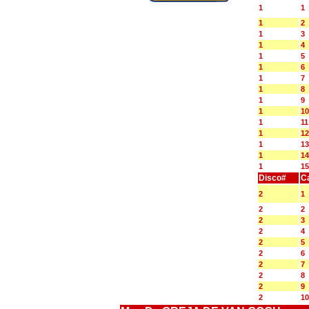
1
1
1
2
1
3
1
4
1
5
1
6
1
7
1
8
1
9
1
10
1
11
1
12
1
13
1
14
1
15
Disco#
C
2
1
2
2
2
3
2
4
2
5
2
6
2
7
2
8
2
9
2
10