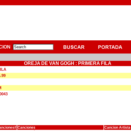
CION
OREJA DE VAN GOGH : PRIMERA FILA
ILA
6.99
M
0043
anciones#
Canciones
Cancion Artista