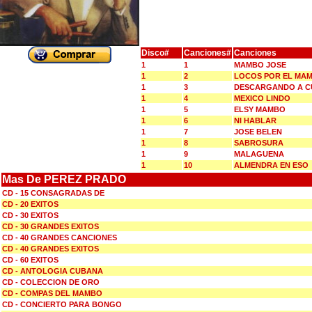
Disco#
Canciones#
Canciones
1
1
MAMBO JOSE
1
2
LOCOS POR EL MA
1
3
DESCARGANDO A C
1
4
MEXICO LINDO
1
5
ELSY MAMBO
1
6
NI HABLAR
1
7
JOSE BELEN
1
8
SABROSURA
1
9
MALAGUENA
1
10
ALMENDRA EN ESO
Mas De PEREZ PRADO
CD - 15 CONSAGRADAS DE
CD - 20 EXITOS
CD - 30 EXITOS
CD - 30 GRANDES EXITOS
CD - 40 GRANDES CANCIONES
CD - 40 GRANDES EXITOS
CD - 60 EXITOS
CD - ANTOLOGIA CUBANA
CD - COLECCION DE ORO
CD - COMPAS DEL MAMBO
CD - CONCIERTO PARA BONGO