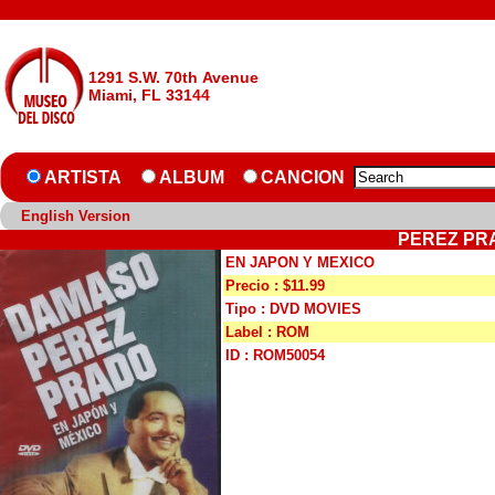
1291 S.W. 70th Avenue
Miami, FL 33144
ARTISTA
ALBUM
CANCION
English Version
PEREZ PRA
EN JAPON Y MEXICO
Precio : $11.99
Tipo : DVD MOVIES
Label : ROM
ID : ROM50054