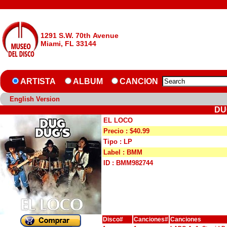
1291 S.W. 70th Avenue
Miami, FL 33144
ARTISTA
ALBUM
CANCION
English Version
DU
EL LOCO
Precio : $40.99
Tipo : LP
Label : BMM
ID : BMM982744
Disco#
Canciones#
Canciones