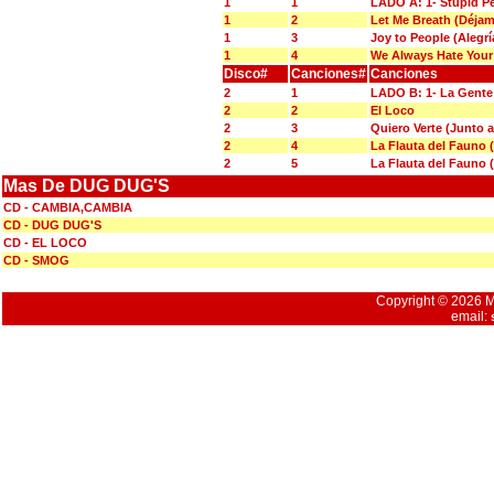
1
1
LADO A: 1- Stupid P
1
2
Let Me Breath (Déjam
1
3
Joy to People (Alegrí
1
4
We Always Hate Your
Disco#
Canciones#
Canciones
2
1
LADO B: 1- La Gente
2
2
El Loco
2
3
Quiero Verte (Junto a
2
4
La Flauta del Fauno 
2
5
La Flauta del Fauno 
Mas De DUG DUG'S
CD - CAMBIA,CAMBIA
CD - DUG DUG'S
CD - EL LOCO
CD - SMOG
Copyright © 2026 Mu
email: