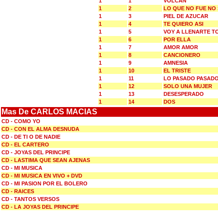
1
1
VOLCAN
1
2
LO QUE NO FUE NO
1
3
PIEL DE AZUCAR
1
4
TE QUIERO ASI
1
5
VOY A LLENARTE T
1
6
POR ELLA
1
7
AMOR AMOR
1
8
CANCIONERO
1
9
AMNESIA
1
10
EL TRISTE
1
11
LO PASADO PASAD
1
12
SOLO UNA MUJER
1
13
DESESPERADO
1
14
DOS
Mas De CARLOS MACIAS
CD - COMO YO
CD - CON EL ALMA DESNUDA
CD - DE TI O DE NADIE
CD - EL CARTERO
CD - JOYAS DEL PRINCIPE
CD - LASTIMA QUE SEAN AJENAS
CD - MI MUSICA
CD - MI MUSICA EN VIVO + DVD
CD - MI PASION POR EL BOLERO
CD - RAICES
CD - TANTOS VERSOS
CD - LA JOYAS DEL PRINCIPE