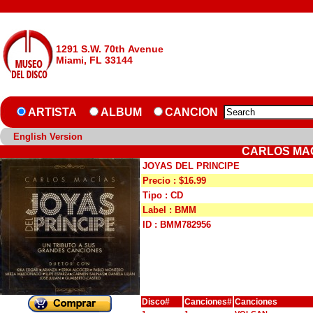
1291 S.W. 70th Avenue
Miami, FL 33144
ARTISTA
ALBUM
CANCION
English Version
CARLOS MAC
JOYAS DEL PRINCIPE
Precio : $16.99
Tipo : CD
Label : BMM
ID : BMM782956
Disco#
Canciones#
Canciones