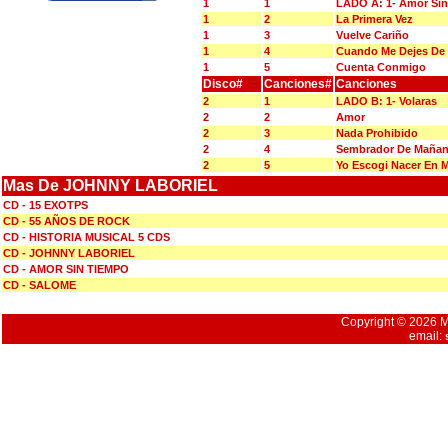
1
1
LADO A: 1- Amor Si
1
2
La Primera Vez
1
3
Vuelve Cariño
1
4
Cuando Me Dejes De
1
5
Cuenta Conmigo
Disco#
Canciones#
Canciones
2
1
LADO B: 1- Volaras
2
2
Amor
2
3
Nada Prohibido
2
4
Sembrador De Maña
2
5
Yo Escogi Nacer En 
Mas De JOHNNY LABORIEL
CD - 15 EXOTPS
CD - 55 AÑOS DE ROCK
CD - HISTORIA MUSICAL 5 CDS
CD - JOHNNY LABORIEL
CD - AMOR SIN TIEMPO
CD - SALOME
Copyright © 2026 Mu
email: