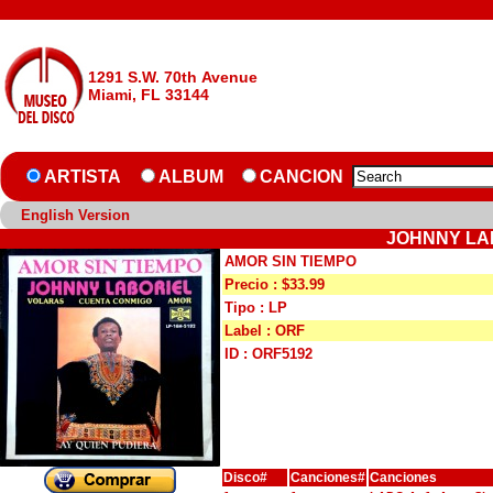
1291 S.W. 70th Avenue
Miami, FL 33144
ARTISTA
ALBUM
CANCION
English Version
JOHNNY LAB
AMOR SIN TIEMPO
Precio : $33.99
Tipo : LP
Label : ORF
ID : ORF5192
Disco#
Canciones#
Canciones