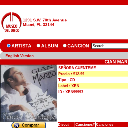
1291 S.W. 70th Avenue
Miami, FL 33144
ARTISTA
ALBUM
CANCION
English Version
GIAN MAR
SEÑORA CUENTEME
Precio : $12.99
Tipo : CD
Label : XEN
ID : XEN99993
Disco#
Canciones#
Canciones