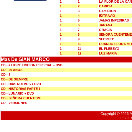
1
1
LA FLOR DE LA CA
1
2
CARICIA
1
3
CAMARON
1
4
EXTRAVIO
1
5
JAMAS IMPEDIRAS
1
6
JARANA
1
7
GRACIA
1
8
SENORA CUENTEME
1
9
SECRETO
1
10
CUANDO LLORA MI 
1
11
EL PLEBEYO
1
12
LUZ MARIA
Mas De GIAN MARCO
CD - # LIBRE EDICION ESPECIAL + DVD
CD - 20 AÑOS
CD - 8
CD - DE SIEMPRE
CD - DIAS NUEVOS + DVD
CD - HISTORIAS PARTE 1
CD - LUNARIO + DVD
CD - SEÑORA CUENTEME
CD - VERSIONES
Copyright © 2026 Mu
email: