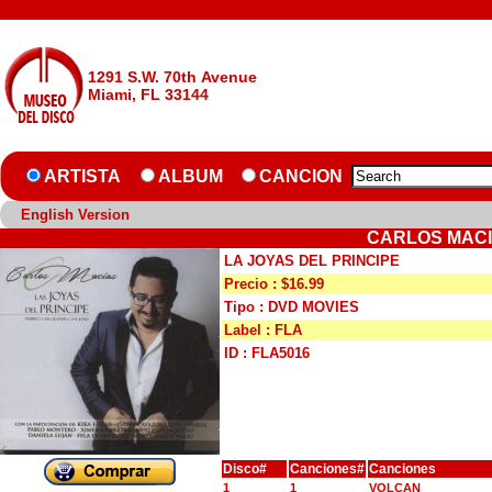
1291 S.W. 70th Avenue
Miami, FL 33144
ARTISTA
ALBUM
CANCION
English Version
CARLOS MACIA
LA JOYAS DEL PRINCIPE
Precio : $16.99
Tipo : DVD MOVIES
Label : FLA
ID : FLA5016
Disco#
Canciones#
Canciones
1
1
VOLCAN