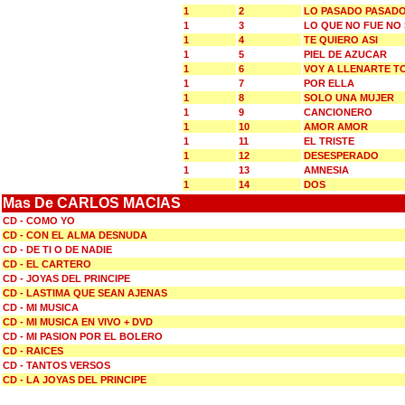
1
2
LO PASADO PASAD
1
3
LO QUE NO FUE NO
1
4
TE QUIERO ASI
1
5
PIEL DE AZUCAR
1
6
VOY A LLENARTE T
1
7
POR ELLA
1
8
SOLO UNA MUJER
1
9
CANCIONERO
1
10
AMOR AMOR
1
11
EL TRISTE
1
12
DESESPERADO
1
13
AMNESIA
1
14
DOS
Mas De CARLOS MACIAS
CD - COMO YO
CD - CON EL ALMA DESNUDA
CD - DE TI O DE NADIE
CD - EL CARTERO
CD - JOYAS DEL PRINCIPE
CD - LASTIMA QUE SEAN AJENAS
CD - MI MUSICA
CD - MI MUSICA EN VIVO + DVD
CD - MI PASION POR EL BOLERO
CD - RAICES
CD - TANTOS VERSOS
CD - LA JOYAS DEL PRINCIPE