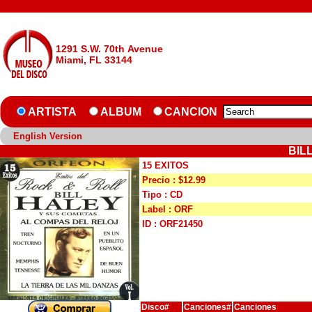
1291 S.W. 70th Avenue
Miami, FL 33144
ARTISTA
ALBUM
CANCION
English Version
BIL
15 EXITOS
Precio : $12.99
Tipo : CD
Label : ORF
ID : ORF21450
Disco#
Canciones#
Canciones