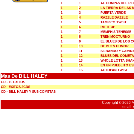
1
1
AL COMPAS DEL RE
1
2
LA TIERRA DE LAS 
1
3
PUERTA VERDE
1
4
RAZZLE DAZZLE
1
5
TAMPICO TWIST
1
6
RIT IT UP
1
7
MEMPHIS TENESSE
1
8
TREN MOCTURNO
1
9
EL BLUES DE LOS 
1
10
DE BUEN HUMOR
1
11
SILBANDO Y CAMIN
1
12
BLUES DEL COMETA
1
13
WHOLE LOTTA SHAK
1
14
EN UN PUEBLITO E
1
15
ACTOPAN TWIST
Mas De BILL HALEY
CD - 15 EXITOS
CD - EXITOS 2CDS
CD - BILL HALEY Y SUS COMETAS
Copyright © 2026 Mu
email: