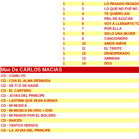
1
2
LO PASADO PASAD
1
3
LO QUE NO FUE NO
1
4
TE QUIERO ASI
1
5
PIEL DE AZUCAR
1
6
VOY A LLENARTE T
1
7
POR ELLA
1
8
SOLO UNA MUJER
1
9
CANCIONERO
1
10
AMOR AMOR
1
11
EL TRISTE
1
12
DESESPERADO
1
13
AMNESIA
1
14
DOS
Mas De CARLOS MACIAS
CD - COMO YO
CD - CON EL ALMA DESNUDA
CD - DE TI O DE NADIE
CD - EL CARTERO
CD - JOYAS DEL PRINCIPE
CD - LASTIMA QUE SEAN AJENAS
CD - MI MUSICA
CD - MI MUSICA EN VIVO + DVD
CD - MI PASION POR EL BOLERO
CD - RAICES
CD - TANTOS VERSOS
CD - LA JOYAS DEL PRINCIPE