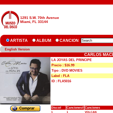
1291 S.W. 70th Avenue
Miami, FL 33144
ARTISTA
ALBUM
CANCION
English Version
CARLOS MACIA
LA JOYAS DEL PRINCIPE
Precio : $16.99
Tipo : DVD MOVIES
Label : FLA
ID : FLA5016
Disco#
Canciones#
Canciones
1
1
VOLCAN