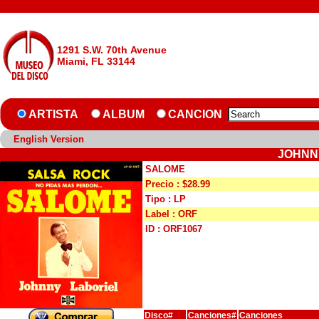
1291 S.W. 70th Avenue
Miami, FL 33144
ARTISTA
ALBUM
CANCION
English Version
JOHNN
SALOME
Precio : $28.99
Tipo : LP
Label : ORF
ID : ORF1067
Disco#
Canciones#
Canciones