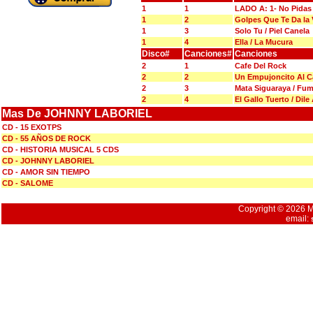
1
1
LADO A: 1- No Pidas
1
2
Golpes Que Te Da la V
1
3
Solo Tu / Piel Canela
1
4
Ella / La Mucura
Disco#
Canciones#
Canciones
2
1
Cafe Del Rock
2
2
Un Empujoncito Al C
2
3
Mata Siguaraya / Fu
2
4
El Gallo Tuerto / Dile
Mas De JOHNNY LABORIEL
CD - 15 EXOTPS
CD - 55 AÑOS DE ROCK
CD - HISTORIA MUSICAL 5 CDS
CD - JOHNNY LABORIEL
CD - AMOR SIN TIEMPO
CD - SALOME
Copyright © 2026 Mu
email: