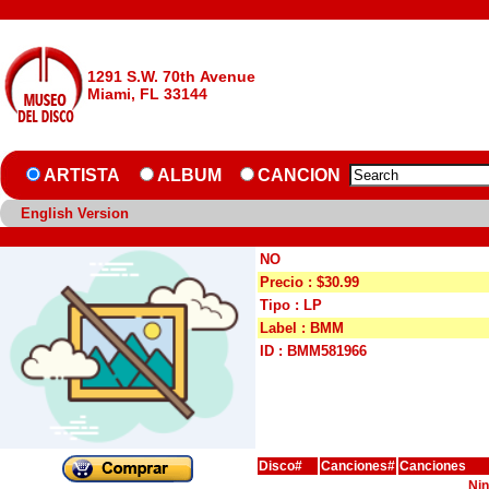
1291 S.W. 70th Avenue
Miami, FL 33144
ARTISTA
ALBUM
CANCION
English Version
NO
Precio : $30.99
Tipo : LP
Label : BMM
ID : BMM581966
Disco#
Canciones#
Canciones
Nin