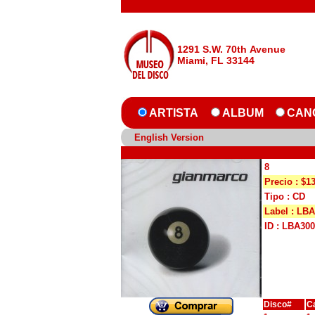
1291 S.W. 70th Avenue
Miami, FL 33144
ARTISTA
ALBUM
CAN
English Version
8
Precio : $1
Tipo : CD
Label : LBA
ID : LBA30
Disco#
C