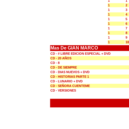
1
1
1
2
1
3
1
4
1
5
1
6
1
7
1
8
1
9
1
10
Mas De GIAN MARCO
CD - # LIBRE EDICION ESPECIAL + DVD
CD - 20 AÑOS
CD - 8
CD - DE SIEMPRE
CD - DIAS NUEVOS + DVD
CD - HISTORIAS PARTE 1
CD - LUNARIO + DVD
CD - SEÑORA CUENTEME
CD - VERSIONES