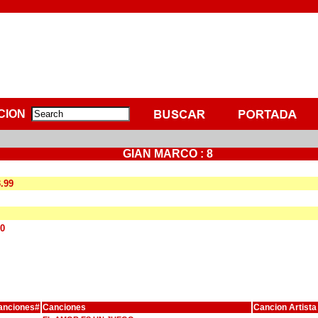
CION
GIAN MARCO : 8
3.99
00
anciones#
Canciones
Cancion Artista