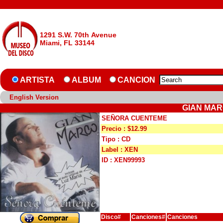
1291 S.W. 70th Avenue
Miami, FL 33144
ARTISTA
ALBUM
CANCION
English Version
GIAN MAR
SEÑORA CUENTEME
Precio : $12.99
Tipo : CD
Label : XEN
ID : XEN99993
Disco#
Canciones#
Canciones