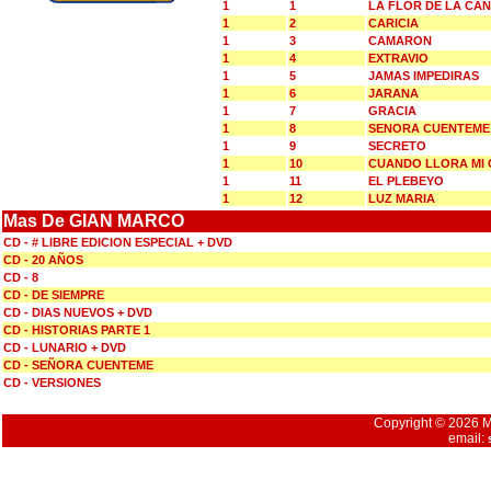
1
1
LA FLOR DE LA CA
1
2
CARICIA
1
3
CAMARON
1
4
EXTRAVIO
1
5
JAMAS IMPEDIRAS
1
6
JARANA
1
7
GRACIA
1
8
SENORA CUENTEME
1
9
SECRETO
1
10
CUANDO LLORA MI 
1
11
EL PLEBEYO
1
12
LUZ MARIA
Mas De GIAN MARCO
CD - # LIBRE EDICION ESPECIAL + DVD
CD - 20 AÑOS
CD - 8
CD - DE SIEMPRE
CD - DIAS NUEVOS + DVD
CD - HISTORIAS PARTE 1
CD - LUNARIO + DVD
CD - SEÑORA CUENTEME
CD - VERSIONES
Copyright © 2026 Mu
email: