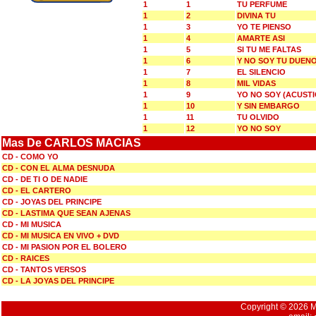
1
1
TU PERFUME
1
2
DIVINA TU
1
3
YO TE PIENSO
1
4
AMARTE ASI
1
5
SI TU ME FALTAS
1
6
Y NO SOY TU DUEN
1
7
EL SILENCIO
1
8
MIL VIDAS
1
9
YO NO SOY (ACUSTI
1
10
Y SIN EMBARGO
1
11
TU OLVIDO
1
12
YO NO SOY
Mas De CARLOS MACIAS
CD - COMO YO
CD - CON EL ALMA DESNUDA
CD - DE TI O DE NADIE
CD - EL CARTERO
CD - JOYAS DEL PRINCIPE
CD - LASTIMA QUE SEAN AJENAS
CD - MI MUSICA
CD - MI MUSICA EN VIVO + DVD
CD - MI PASION POR EL BOLERO
CD - RAICES
CD - TANTOS VERSOS
CD - LA JOYAS DEL PRINCIPE
Copyright © 2026 Mu