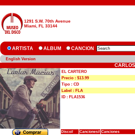
1291 S.W. 70th Avenue
Miami, FL 33144
ARTISTA
ALBUM
CANCION
English Version
CARLOS
EL CARTERO
Precio : $13.99
Tipo : CD
Label : FLA
ID : FLA1536
Disco#
Canciones#
Canciones