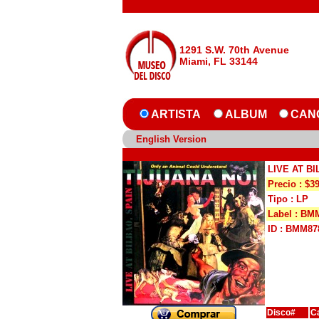
1291 S.W. 70th Avenue
Miami, FL 33144
ARTISTA
ALBUM
CAN
English Version
LIVE AT B
Precio : $3
Tipo : LP
Label : BM
ID : BMM87
Disco#
C