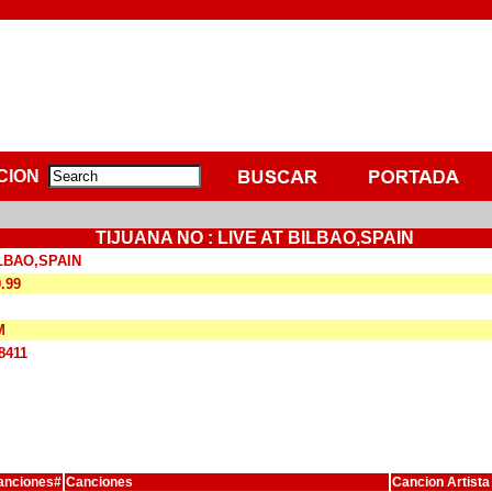
CION
TIJUANA NO : LIVE AT BILBAO,SPAIN
ILBAO,SPAIN
9.99
M
8411
anciones#
Canciones
Cancion Artista