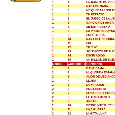
1
1
UN RAMITO DE VIOL
1
2
NADA DE NADA
1
3
ME QUEDARE SOLT
1
4
TU RETRATO
1
5
EL JUEGO DE LA VI
1
6
CANCION DE AMOR
1
7
SENOR Y DUENO
1
8
LA PRIMERA COMUN
1
9
ESTA TIERRA
1
10
NANA DEL PRISION
1
11
FUI
1
12
TU Y YO
1
13
SOLDADITO DE PL
1
14
DECIR ADIOS
1
15
UN MILLON DE SUE
Disco#
Canciones#
Canciones
2
1
DAMA DAMA
2
2
MI QUERIDA ESPAN
2
3
AMOR DE MEDIANO
2
4
LLORA
2
5
DON ROQUE
2
6
EQUILIBRISTA
2
7
SI NO FUERA PORQU
2
8
EL TESTAMENTO
2
9
ANDAR
2
10
DESDE QUE TU TE H
2
11
UNA GUERRA
2
12
MI GATA LUNA