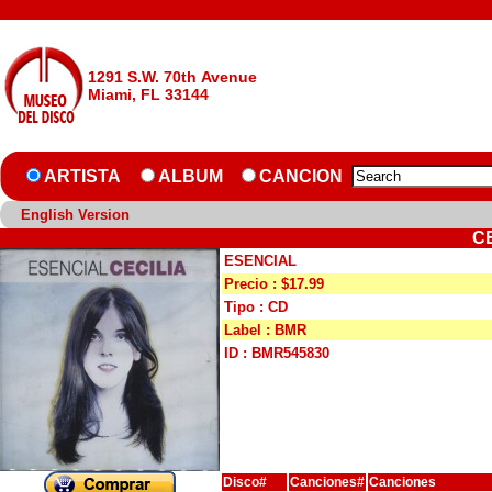
1291 S.W. 70th Avenue
Miami, FL 33144
ARTISTA
ALBUM
CANCION
English Version
C
ESENCIAL
Precio : $17.99
Tipo : CD
Label : BMR
ID : BMR545830
Disco#
Canciones#
Canciones