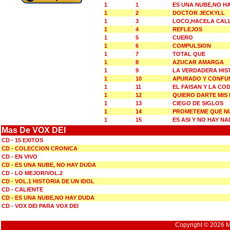
1
1
ES UNA NUBE,NO H
1
2
DOCTOR JECKYLL
1
3
LOCO,HACELA CAL
1
4
REFLEJOS
1
5
CUERO
1
6
COMPULSION
1
7
TOTAL QUE
1
8
AZUCAR AMARGA
1
9
LA VERDADERA HIS
1
10
APURADO Y CONFU
1
11
EL FAISAN Y LA CO
1
12
QUIERO DARTE MIS 
1
13
CIEGO DE SIGLOS
1
14
PROMETEME QUE NU
1
15
ES ASI Y NO HAY N
Mas De VOX DEI
CD - 15 EXITOS
CD - COLECCION CRONICA
CD - EN VIVO
CD - ES UNA NUBE, NO HAY DUDA
CD - LO MEJOR/VOL.2
CD - VOL.1 HISTORIA DE UN IDOL
CD - CALIENTE
CD - ES UNA NUBE,NO HAY DUDA
CD - VOX DEI PARA VOX DEI
Copyright © 2026 Mu