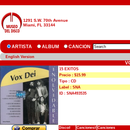
1291 S.W. 70th Avenue
Miami, FL 33144
ARTISTA
ALBUM
CANCION
English Version
VO
15 EXITOS
Precio : $15.99
Tipo : CD
Label : SNA
ID : SNA493535
Disco#
Canciones#
Canciones