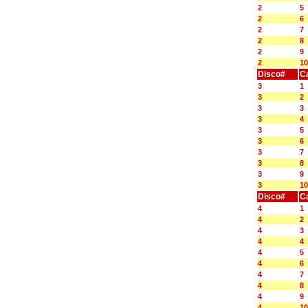
2
5
2
6
2
7
2
8
2
9
2
10
Disco#
C
3
1
3
2
3
3
3
4
3
5
3
6
3
7
3
8
3
9
3
10
Disco#
C
4
1
4
2
4
3
4
4
4
5
4
6
4
7
4
8
4
9
4
10