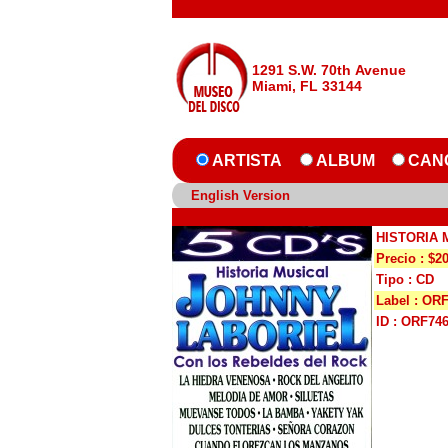
1291 S.W. 70th Avenue
Miami, FL 33144
ARTISTA
ALBUM
CAN
English Version
HISTORIA 
Precio : $2
Tipo : CD
Label : OR
ID : ORF74