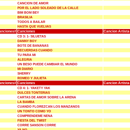
CANCION DE AMOR
POR EL LADO SOLEADO DE LA CALLE
BIM BOM BEY
BRASILIA
TODOS A BAILAR
HASTA QUE VUELVAS
anciones#
Canciones
Cancion Artista
CD 3: 1- SILUETAS
DANNY BOY
BOTE DE BANANAS
RECUERDAS CUANDO
TU PARA MI
ALEGRIA
UN BESO PUEDE CAMBIAR EL MUNDO
MI DIARIO
SHERRY
ROMEO Y JULIETA
anciones#
Canciones
Cancion Artista
CD 4: 1- YAKETY YAK
DULCES TONTERIAS
CARTAS DE AMOR SOBRE LA ARENA
LA BAMBA
CUANDO FLOREZCAN LOS MANZANOS
UN TONTO COMO YO
COMPRENDEME NENA
FIESTA DEL TWIST
CORRE SANSON CORRE
YA NO