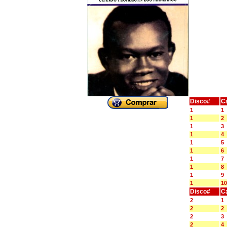
Disco#
C
1
1
1
2
1
3
1
4
1
5
1
6
1
7
1
8
1
9
1
10
Disco#
C
2
1
2
2
2
3
2
4