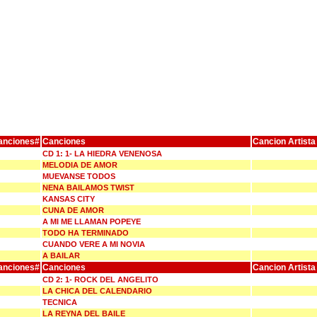
anciones#
Canciones
Cancion Artista
CD 1: 1- LA HIEDRA VENENOSA
MELODIA DE AMOR
MUEVANSE TODOS
NENA BAILAMOS TWIST
KANSAS CITY
CUNA DE AMOR
A MI ME LLAMAN POPEYE
TODO HA TERMINADO
CUANDO VERE A MI NOVIA
A BAILAR
anciones#
Canciones
Cancion Artista
CD 2: 1- ROCK DEL ANGELITO
LA CHICA DEL CALENDARIO
TECNICA
LA REYNA DEL BAILE