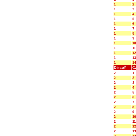
1
2
1
3
1
4
1
5
1
6
1
7
1
8
1
9
1
10
1
11
1
12
1
13
1
14
Disco#
C
2
1
2
2
2
3
2
4
2
5
2
6
2
7
2
8
2
9
2
10
2
11
2
12
2
13