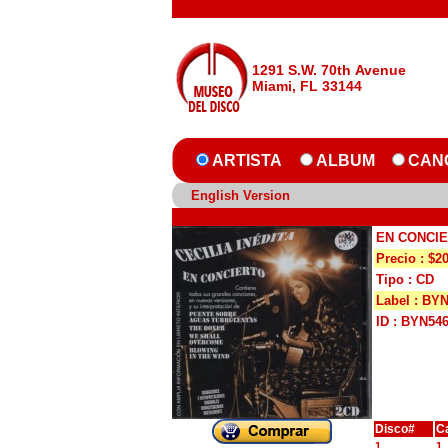
1291 S.W. 70th Avenue
Miami, FL 33144
ARTISTA
ALBUM
CAN
English Version
EN CONCI
Precio : $2
Tipo : CD
Label : BY
ID : BYN54
Disco#
C
1
1