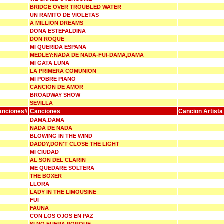
BRIDGE OVER TROUBLED WATER
UN RAMITO DE VIOLETAS
A MILLION DREAMS
DONA ESTEFALDINA
DON ROQUE
MI QUERIDA ESPANA
MEDLEY:NADA DE NADA-FUI-DAMA,DAMA
MI GATA LUNA
LA PRIMERA COMUNION
MI POBRE PIANO
CANCION DE AMOR
BROADWAY SHOW
SEVILLA
anciones#
Canciones
Cancion Artista
DAMA,DAMA
NADA DE NADA
BLOWING IN THE WIND
DADDY,DON'T CLOSE THE LIGHT
MI CIUDAD
AL SON DEL CLARIN
ME QUEDARE SOLTERA
THE BOXER
LLORA
LADY IN THE LIMOUSINE
FUI
FAUNA
CON LOS OJOS EN PAZ