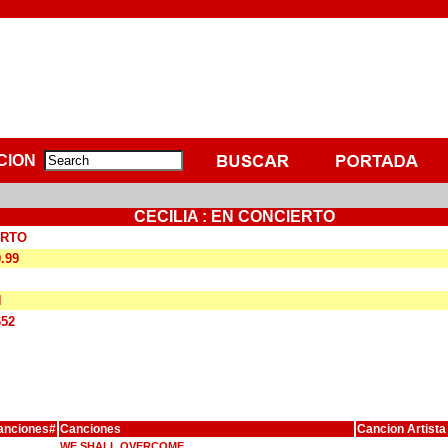
CION
CECILIA : EN CONCIERTO
ERTO
0.99
N
652
anciones#
Canciones
Cancion Artista
WE SHALL OVERCOME